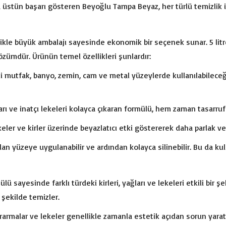
stün başarı gösteren Beyoğlu Tampa Beyaz, her türlü temizlik ihtiy
llikle büyük ambalajı sayesinde ekonomik bir seçenek sunar. 5 lit
özümdür. Ürünün temel özellikleri şunlardır:
mutfak, banyo, zemin, cam ve metal yüzeylerde kullanılabileceği gib
kları ve inatçı lekeleri kolayca çıkaran formülü, hem zaman tasarru
keler ve kirler üzerinde beyazlatıcı etki göstererek daha parlak v
n yüzeye uygulanabilir ve ardından kolayca silinebilir. Bu da kull
ü sayesinde farklı türdeki kirleri, yağları ve lekeleri etkili bir
 şekilde temizler.
rarmalar ve lekeler genellikle zamanla estetik açıdan sorun yarat