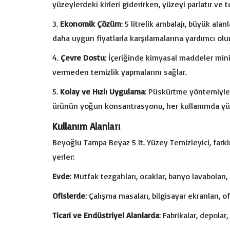
yüzeylerdeki kirleri giderirken, yüzeyi parlatır ve 
Ekonomik Çözüm
: 5 litrelik ambalajı, büyük ala
daha uygun fiyatlarla karşılamalarına yardımcı olur
Çevre Dostu
: İçeriğinde kimyasal maddeler mini
vermeden temizlik yapmalarını sağlar.
Kolay ve Hızlı Uygulama
: Püskürtme yöntemiyle u
ürünün yoğun konsantrasyonu, her kullanımda yü
Kullanım Alanları
Beyoğlu Tampa Beyaz 5 lt. Yüzey Temizleyici, farklı
yerler:
Evde
: Mutfak tezgahları, ocaklar, banyo lavaboları,
Ofislerde
: Çalışma masaları, bilgisayar ekranları, o
Ticari ve Endüstriyel Alanlarda
: Fabrikalar, depola