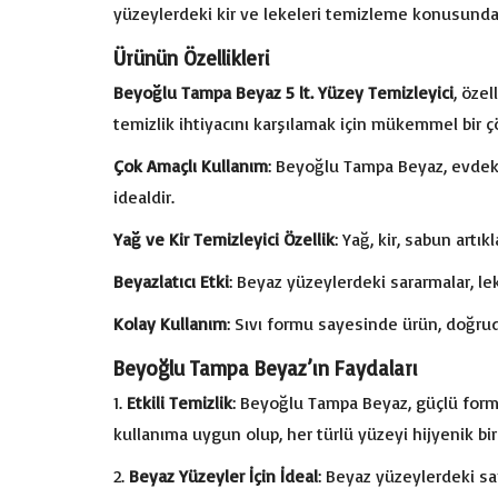
yüzeylerdeki kir ve lekeleri temizleme konusunda ü
Ürünün Özellikleri
Beyoğlu Tampa Beyaz 5 lt. Yüzey Temizleyici
, öze
temizlik ihtiyacını karşılamak için mükemmel bir ç
Çok Amaçlı Kullanım
: Beyoğlu Tampa Beyaz, evdeki 
idealdir.
Yağ ve Kir Temizleyici Özellik
: Yağ, kir, sabun artı
Beyazlatıcı Etki
: Beyaz yüzeylerdeki sararmalar, le
Kolay Kullanım
: Sıvı formu sayesinde ürün, doğruda
Beyoğlu Tampa Beyaz’ın Faydaları
Etkili Temizlik
: Beyoğlu Tampa Beyaz, güçlü formül
kullanıma uygun olup, her türlü yüzeyi hijyenik bir
Beyaz Yüzeyler İçin İdeal
: Beyaz yüzeylerdeki sa